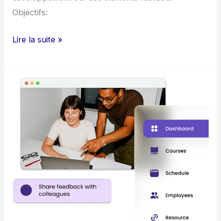
Objectifs:
Lire la suite »
Compétences
de
feedback
entre
pairs