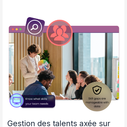
Gestion
des
talents
axée
sur
les
compétences
Gestion des talents axée sur