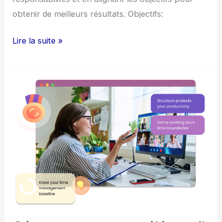
obtenir de meilleurs résultats. Objectifs:
Lire la suite »
Gérer
son
temps
en
télétravail