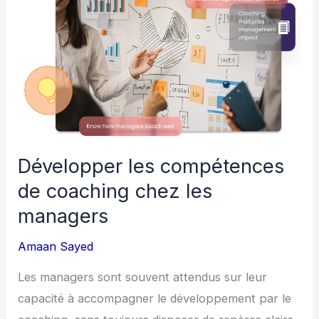
les
compétences
de
coaching
chez
les
managers
Développer les compétences
de coaching chez les
managers
Amaan Sayed
Les managers sont souvent attendus sur leur
capacité à accompagner le développement par le