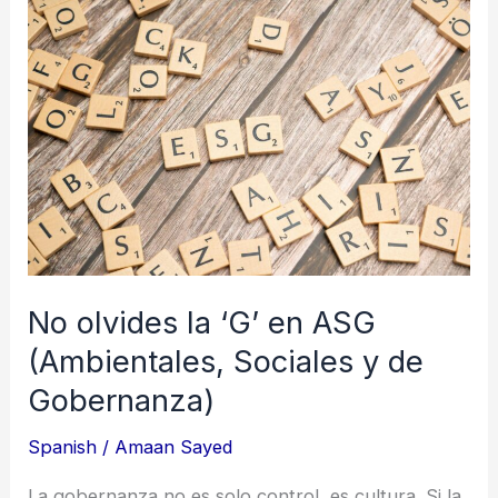
olvides
la
‘G’
en
ASG
(Ambientales,
Sociales
y
de
No olvides la ‘G’ en ASG
Gobernanza)
(Ambientales, Sociales y de
Gobernanza)
Spanish
/
Amaan Sayed
La gobernanza no es solo control, es cultura. Si la