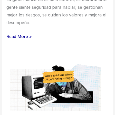
gente siente seguridad para hablar, se gestionan
mejor los riesgos, se cuidan los valores y mejora el
desempeño.
Read More »
¿Quién
es
responsable
cuando
la
IA
falla
en