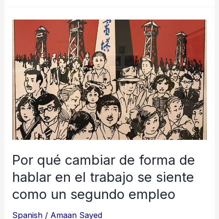
Por
qué
cambiar
de
forma
de
hablar
en
el
Por qué cambiar de forma de
trabajo
se
hablar en el trabajo se siente
siente
como un segundo empleo
como
Spanish
/
Amaan Sayed
un