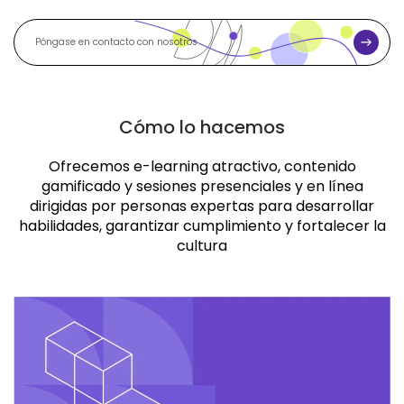
E
P
n
v
i
ó
a
r
n
g
Cómo lo hacemos
a
Ofrecemos e-learning atractivo, contenido
s
gamificado y sesiones presenciales y en línea
e
dirigidas por personas expertas para desarrollar
habilidades, garantizar cumplimiento y fortalecer la
e
cultura
n
c
o
n
t
a