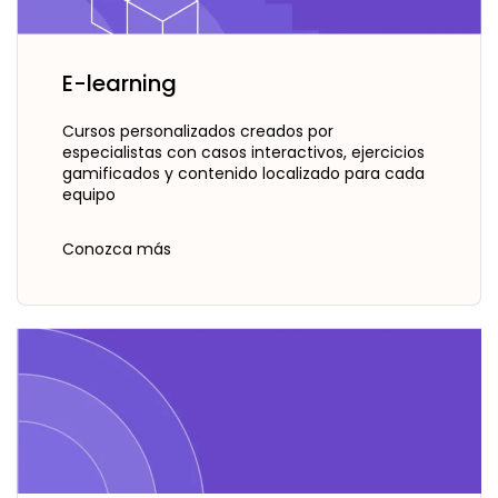
c
t
E-learning
o
c
Cursos personalizados creados por
o
especialistas con casos interactivos, ejercicios
gamificados y contenido localizado para cada
n
equipo
n
o
Conozca más
s
o
t
r
o
s