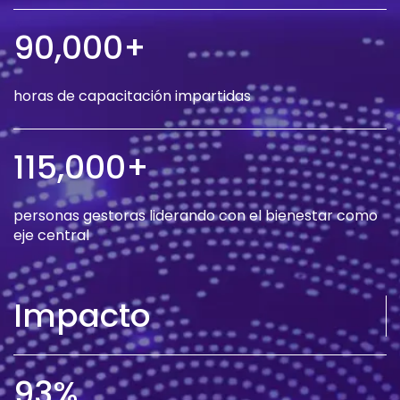
90,000+
horas de capacitación impartidas
115,000+
personas gestoras liderando con el bienestar como
eje central
Impacto
93%