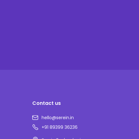
Contact us
hello@serein.in
+91 89399 36236