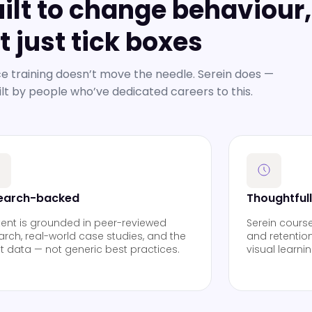
uilt to change behaviour,
t just tick boxes
 training doesn’t move the needle. Serein does —
ilt by people who’ve dedicated careers to this.
earch-backed
Thoughtful
ent is grounded in peer-reviewed
Serein cours
arch, real-world case studies, and the
and retention
st data — not generic best practices.
visual learni