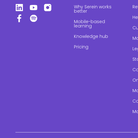
Why Serein works
Re
better
He
Mobile-based
learning
Cu
Knowledge hub
Ma
Pricing
Le
St
Co
On
Ma
Co
Ma