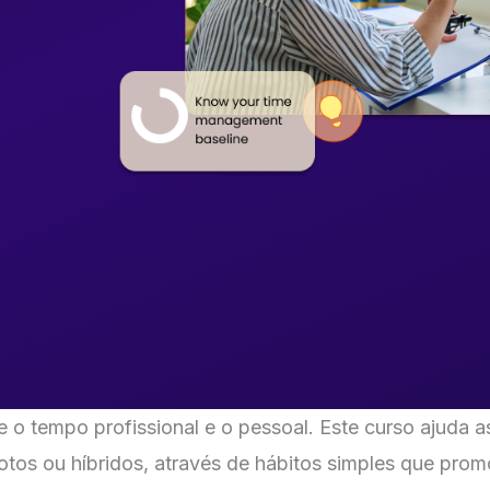
tre o tempo profissional e o pessoal. Este curso ajuda
otos ou híbridos, através de hábitos simples que pro