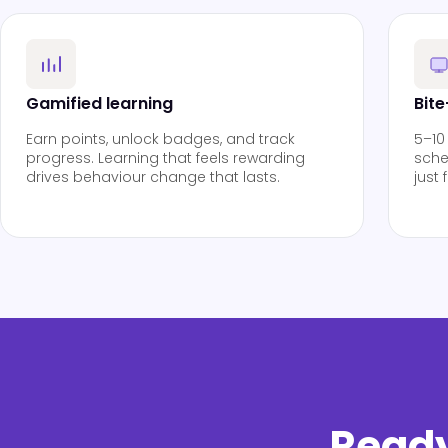
Gamified learning
Bit
Earn points, unlock badges, and track
5–10
progress. Learning that feels rewarding
sche
drives behaviour change that lasts.
just
Ready