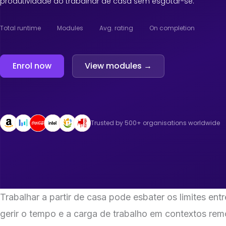
produtividade ao trabalhar de casa sem esgotar-se.
Total runtime
Modules
Avg. rating
On completion
Enrol now
View modules →
Trusted by 500+ organisations worldwide
Trabalhar a partir de casa pode esbater os limites en
gerir o tempo e a carga de trabalho em contextos rem