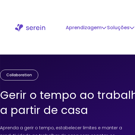
Skip
to
content
Aprendizagem
Soluções
Blogs
Biblioteca de
Cumprir
Centro de
Conheça a equipa
Pla
Pr
Car
Leituras ráp
cursos
conhecimento
Diagnosticar a saúde da
Uma equipa de
Inf
Imp
Gera
insights prát
cultura organizacional
especialistas a colaborar
dado
que
futu
dia a dia
Cursos personalizados e
Informações e recursos
para superar padrões
para melhorar os locais de
apr
prod
gamificados
selecionados que
globais
trabalho
Relatórios
impu
des
desenvolvidos para o
impulsionam equipas
Investigação 
contexto da sua equipa
produtivas
aprofundada
PoSH (Índia)
Deci
Collaboration
tendências no
gera
WPA (Reino Unido)
trabalho
Refo
Consultoria global de
segurança
Estudos de
Atrai
Gerir o tempo ao trabal
Formação específica por
Dese
Histórias reai
país
ade
mostram imp
Desenvolvimento de
a partir de casa
políticas organizacionais
transformaç
Aprenda a gerir o tempo, estabelecer limites e manter a