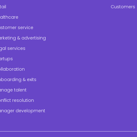
tail
Customers
althcare
stomer service
rketing & advertising
gal services
artups
llaboration
boarding & exits
nage talent
nflict resolution
nager development