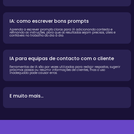
w
i
t
IA: como escrever bons prompts
h
Aprenda a escrever prompts claros para IA adicionando contexto e
refinando as instruções, para que os resultados sejam precisos, úteis e
confiáveis no trabalho do dia a dia.
u
s
IA para equipas de contacto com o cliente
Ferramentas de IA são por vezes utilizadas para redigir respostas, sugerir
próximos passos ou resumir informações de clientes, mas o uso
inadequado pode causar erros.
E muito mais…