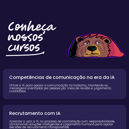
a
i
l
t
o
g
e
t
i
Competências de comunicação na era da IA
n
Utilize a IA para apoiar a comunicação no trabalho, mantendo as
t
mensagens orientadas por pessoas por meio de revisão e julgamento
cuidadosos
o
u
c
Recrutamento com IA
h
Aprenda a usar a IA no processo de contratação com responsabilidade,
combinando soluções inteligentes e julgamento humano para apoiar
decisões de recrutamento transparentes.