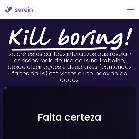
Skip
to
content
Explore estes cartões interativos que revelam
os riscos reais do uso de IA no trabalho,
desde alucinações e deepfakes (conteúdos
falsos da IA) até vieses e uso indevido de
dados.
verificação.
isso que convence e pode ser desastroso quando aceito sem
fatos verificados. Soa polido. Parece autoritário. E é exatamente por
Falta certeza
informações e as apresenta com total confiança, como se fossem
A alucinação da IA acontece quando um sistema inventa
Errado com confiança